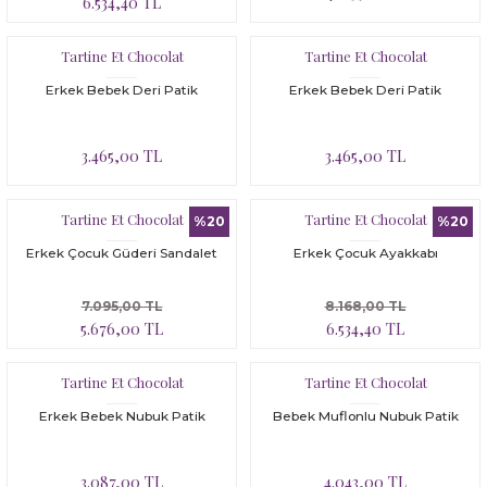
6.534,40 TL
Bloomer
Yatak Çevresi
Tartine Et Chocolat
Tartine Et Chocolat
İkili Set
Erkek Bebek Deri Patik
Erkek Bebek Deri Patik
Malzeme Kutusu
3.465,00 TL
3.465,00 TL
Nevresim Çeşitleri
Plaj Koleksiyonu
Tartine Et Chocolat
Tartine Et Chocolat
%20
%20
Erkek Çocuk Güderi Sandalet
Erkek Çocuk Ayakkabı
Tüm Ürünler
7.095,00 TL
8.168,00 TL
Tuvalet Çantası
5.676,00 TL
6.534,40 TL
Yatak Çevresi
Tartine Et Chocolat
Tartine Et Chocolat
Erkek Bebek Nubuk Patik
Bebek Muflonlu Nubuk Patik
3.087,00 TL
4.043,00 TL