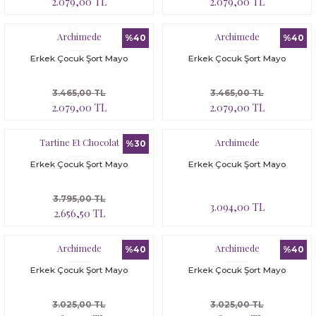
2.079,00 TL
2.079,00 TL
Bloomer
Yatak Çevresi
Archimede
Archimede
İkili Set
%40
%40
Erkek Çocuk Şort Mayo
Erkek Çocuk Şort Mayo
Malzeme Kutusu
3.465,00 TL
3.465,00 TL
Nevresim Çeşitleri
2.079,00 TL
2.079,00 TL
Plaj Koleksiyonu
Tartine Et Chocolat
Archimede
%30
Erkek Çocuk Şort Mayo
Erkek Çocuk Şort Mayo
Tüm Ürünler
3.795,00 TL
3.094,00 TL
Tuvalet Çantası
2.656,50 TL
Yatak Çevresi
Archimede
Archimede
%40
%40
Erkek Çocuk Şort Mayo
Erkek Çocuk Şort Mayo
3.025,00 TL
3.025,00 TL