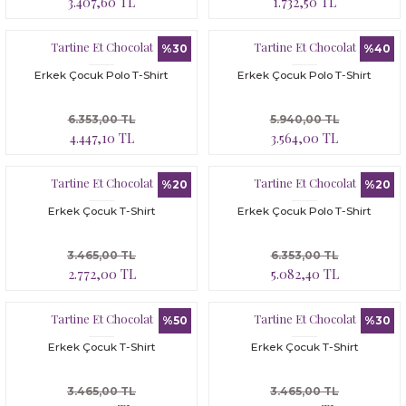
3.407,60 TL
1.732,50 TL
Bloomer
Yatak Çevresi
Tartine Et Chocolat
Tartine Et Chocolat
İkili Set
%30
%40
Erkek Çocuk Polo T-Shirt
Erkek Çocuk Polo T-Shirt
Malzeme Kutusu
6.353,00 TL
5.940,00 TL
Nevresim Çeşitleri
4.447,10 TL
3.564,00 TL
Plaj Koleksiyonu
Tartine Et Chocolat
Tartine Et Chocolat
%20
%20
Erkek Çocuk T-Shirt
Erkek Çocuk Polo T-Shirt
Tüm Ürünler
3.465,00 TL
6.353,00 TL
Tuvalet Çantası
2.772,00 TL
5.082,40 TL
Yatak Çevresi
Tartine Et Chocolat
Tartine Et Chocolat
%50
%30
Erkek Çocuk T-Shirt
Erkek Çocuk T-Shirt
3.465,00 TL
3.465,00 TL