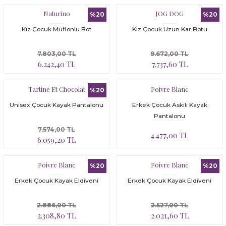
Naturino
JOG DOG
%20
%20
Kız Çocuk Muflonlu Bot
Kız Çocuk Uzun Kar Botu
7.803,00 TL
9.672,00 TL
6.242,40 TL
7.737,60 TL
Tartine Et Chocolat
Poivre Blanc
%20
Unisex Çocuk Kayak Pantalonu
Erkek Çocuk Askılı Kayak
Pantalonu
7.574,00 TL
4.477,00 TL
6.059,20 TL
Poivre Blanc
Poivre Blanc
%20
%20
Erkek Çocuk Kayak Eldiveni
Erkek Çocuk Kayak Eldiveni
2.886,00 TL
2.527,00 TL
2.308,80 TL
2.021,60 TL