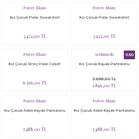
Bloomer
Yatak Çevresi
Poivre Blanc
Poivre Blanc
İkili Set
Kız Çocuk Polar Sweatshirt
Kız Çocuk Polar Sweatshirt
Malzeme Kutusu
3.432,00 TL
3.432,00 TL
Nevresim Çeşitleri
Poivre Blanc
Archimede
%50
Plaj Koleksiyonu
Kız Çocuk Streç Polar Ceket
Kız Çocuk Kayak Pantolonu
Tüm Ürünler
3.698,00 TL
6.396,00 TL
1.849,00 TL
Tuvalet Çantası
Poivre Blanc
Poivre Blanc
Yatak Çevresi
Kız Çocuk Askılı Kayak Pantalonu
Kız Çocuk Askılı Kayak Pantalonu
7.488,00 TL
7.488,00 TL