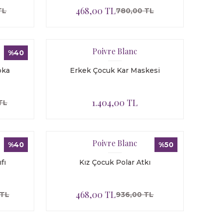
468,00 TL
TL
780,00 TL
Poivre Blanc
%40
pka
Erkek Çocuk Kar Maskesi
1.404,00 TL
TL
Poivre Blanc
%40
%50
fı
Kız Çocuk Polar Atkı
468,00 TL
 TL
936,00 TL