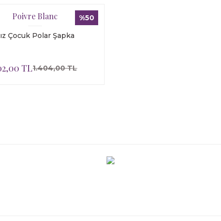
Poivre Blanc
%50
ız Çocuk Polar Şapka
02,00 TL
1.404,00 TL