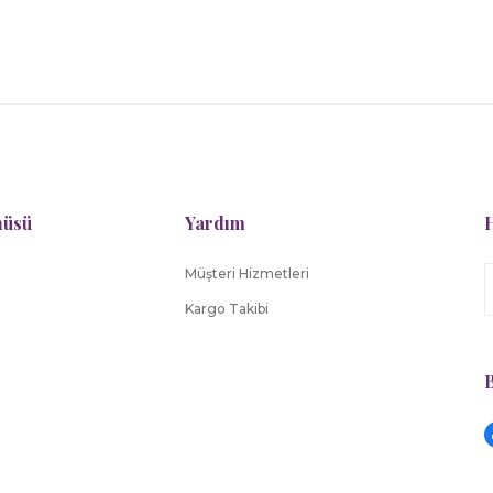
nüsü
Yardım
H
Müşteri Hizmetleri
Kargo Takibi
B