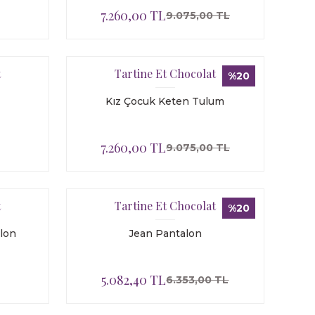
7.260,00 TL
9.075,00 TL
t
Tartine Et Chocolat
%20
Kız Çocuk Keten Tulum
7.260,00 TL
9.075,00 TL
t
Tartine Et Chocolat
%20
lon
Jean Pantalon
5.082,40 TL
6.353,00 TL