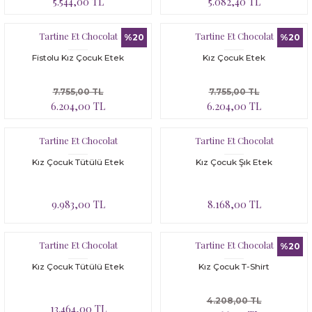
5.544,00 TL
5.082,40 TL
Bloomer
Yatak Çevresi
Tartine Et Chocolat
Tartine Et Chocolat
İkili Set
%20
%20
Fistolu Kız Çocuk Etek
Kız Çocuk Etek
Malzeme Kutusu
7.755,00 TL
7.755,00 TL
Nevresim Çeşitleri
6.204,00 TL
6.204,00 TL
Plaj Koleksiyonu
Tartine Et Chocolat
Tartine Et Chocolat
Kız Çocuk Tütülü Etek
Kız Çocuk Şık Etek
Tüm Ürünler
9.983,00 TL
8.168,00 TL
Tuvalet Çantası
Yatak Çevresi
Tartine Et Chocolat
Tartine Et Chocolat
%20
Kız Çocuk Tütülü Etek
Kız Çocuk T-Shirt
4.208,00 TL
13.464,00 TL