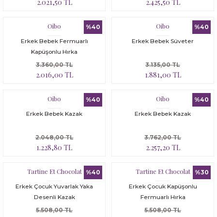
2.021,50 TL
2.425,50 TL
Oibo
Oibo
%40
%40
Erkek Bebek Fermuarlı
Erkek Bebek Süveter
Kapüşonlu Hırka
3.360,00 TL
3.135,00 TL
2.016,00 TL
1.881,00 TL
Oibo
Oibo
%40
%40
Erkek Bebek Kazak
Erkek Bebek Kazak
2.048,00 TL
3.762,00 TL
1.228,80 TL
2.257,20 TL
Tartine Et Chocolat
Tartine Et Chocolat
%40
%30
Erkek Çocuk Yuvarlak Yaka
Erkek Çocuk Kapüşonlu
Desenli Kazak
Fermuarlı Hırka
5.508,00 TL
5.508,00 TL