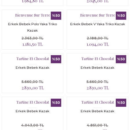
1.984,80 TL
2.045,00 TL
Bloomer
Yatak Çevresi
Bienvenue Sur Terre
Bienvenue Sur Terre
İkili Set
%50
%50
Erkek Bebek Polo Yaka Triko
Erkek Bebek V Yaka Triko Kazak
Malzeme Kutusu
Kazak
2.363,00 TL
2.188,00 TL
Nevresim Çeşitleri
1.181,50 TL
1.094,00 TL
Plaj Koleksiyonu
Tartine Et Chocolat
Tartine Et Chocolat
%50
%50
Erkek Bebek Kazak
Erkek Bebek Kazak
Tüm Ürünler
5.660,00 TL
5.660,00 TL
Tuvalet Çantası
2.830,00 TL
2.830,00 TL
Yatak Çevresi
Tartine Et Chocolat
Tartine Et Chocolat
%50
%50
Erkek Bebek Kazak
Erkek Bebek Kazak
4.043,00 TL
4.851,00 TL