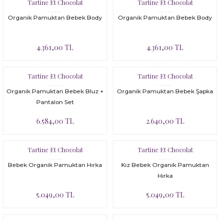
Tartine Et Chocolat
Tartine Et Chocolat
UV Korumalı Tulum Mayo
UV Korumalı Tulum Mayo
Yüzme Öğreten Mayo
Tunik
Tulum
Yüzme Öğreten Mayo
Şapka, Atkı-Eldiven Setler
Tulum
Yüzme Öğreten Mayo
Organik Pamuktan Bebek Body
Organik Pamuktan Bebek Body
Uyku Tulumu
Yelek
Yüzücü Yeleği
UV Korumalı T-Shirt
Tüm ürünler
Şort
UV Korumalı Plaj Koleksiyonu
Yüzücü Yeleği
 Tulumu
4.361,00 TL
4.361,00 TL
Yüzme Öğreten Mayo
Yüzme Öğreten Mayo
UV Korumalı Tulum Mayo
UV Korumalı T-Shirt
Tayt
Uyku Tulumu
Tartine Et Chocolat
Tartine Et Chocolat
Yelek
UV Korumalı Tulum Mayo
T-shirt
Yelek
Organik Pamuktan Bebek Bluz +
Organik Pamuktan Bebek Şapka
Yüzme Öğreten Mayo
Yüzme Öğreten Mayo
Tulum
Yüzme Öğreten Mayo
Pantalon Set
6.584,00 TL
2.640,00 TL
UV Korumalı Plaj Koleksiyonu
Malzeme Kutusu
Tartine Et Chocolat
Uyku Tulumu
Nevresim Çeşitleri
Tartine Et Chocolat
Bebek Organik Pamuktan Hırka
Kız Bebek Organik Pamuktan
Yelek
Tüm Ürünler
Hırka
5.049,00 TL
5.049,00 TL
Yüzme Öğreten Mayo
Tuvalet Çantası