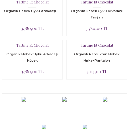
Bloomer
Yatak Çevresi
Tartine Et Chocolat
Tartine Et Chocolat
Organik Bebek Uyku Arkadaşı Fil
Organik Bebek Uyku Arkadaşı
İkili Set
Tavşan
3.780,00 TL
3.780,00 TL
Malzeme Kutusu
Nevresim Çeşitleri
Tartine Et Chocolat
Tartine Et Chocolat
Organik Bebek Uyku Arkadaşı
Organik Pamuktan Bebek
Plaj Koleksiyonu
Köpek
Hırka+Pantalon
3.780,00 TL
5.115,00 TL
Tüm Ürünler
Tuvalet Çantası
Yatak Çevresi