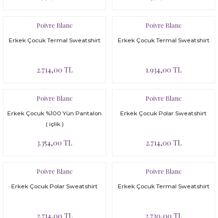
Bloomer
Yatak Çevresi
Poivre Blanc
Poivre Blanc
İkili Set
Erkek Çocuk Termal Sweatshirt
Erkek Çocuk Termal Sweatshirt
Malzeme Kutusu
2.714,00 TL
1.934,00 TL
Nevresim Çeşitleri
Plaj Koleksiyonu
Poivre Blanc
Poivre Blanc
Erkek Çocuk %100 Yün Pantalon
Erkek Çocuk Polar Sweatshirt
Tüm Ürünler
( içlik )
3.354,00 TL
2.714,00 TL
Tuvalet Çantası
Yatak Çevresi
Poivre Blanc
Poivre Blanc
Erkek Çocuk Polar Sweatshirt
Erkek Çocuk Termal Sweatshirt
2.714,00 TL
2.730,00 TL