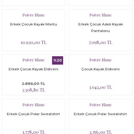
UV Korumalı Tulum Mayo
UV Korumalı Tulum Mayo
Yüzme Öğreten Mayo
Tunik
Tulum
Yüzme Öğreten Mayo
Şapka, Atkı-Eldiven Setler
Tulum
Yüzme Öğreten Mayo
Poivre Blanc
Poivre Blanc
Uyku Tulumu
Yelek
Yüzücü Yeleği
UV Korumalı T-Shirt
Tüm ürünler
Şort
UV Korumalı Plaj Koleksiyonu
Yüzücü Yeleği
 Tulumu
Erkek Çocuk Kayak Montu
Erkek Çocuk Askılı Kayak
Pantalonu
Yüzme Öğreten Mayo
Yüzme Öğreten Mayo
UV Korumalı Tulum Mayo
UV Korumalı T-Shirt
Tayt
Uyku Tulumu
10.920,00 TL
7.098,00 TL
Yelek
UV Korumalı Tulum Mayo
T-shirt
Yelek
Poivre Blanc
Poivre Blanc
%20
Yüzme Öğreten Mayo
Yüzme Öğreten Mayo
Tulum
Yüzme Öğreten Mayo
Erkek Çocuk Kayak Eldiveni
Çocuk Kayak Eldiveni
UV Korumalı Plaj Koleksiyonu
Malzeme Kutusu
2.886,00 TL
3.042,00 TL
2.308,80 TL
Uyku Tulumu
Nevresim Çeşitleri
Poivre Blanc
Poivre Blanc
Yelek
Tüm Ürünler
Erkek Çocuk Polar Sweatshirt
Erkek Çocuk Polar Sweatshirt
Yüzme Öğreten Mayo
Tuvalet Çantası
1.778,00 TL
2.356,00 TL