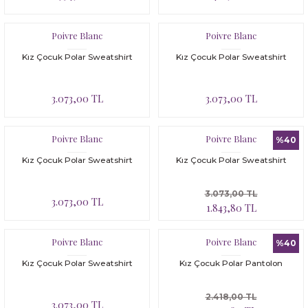
Bloomer
Yatak Çevresi
Poivre Blanc
Poivre Blanc
İkili Set
Kız Çocuk Polar Sweatshirt
Kız Çocuk Polar Sweatshirt
Malzeme Kutusu
3.073,00 TL
3.073,00 TL
Nevresim Çeşitleri
Plaj Koleksiyonu
Poivre Blanc
Poivre Blanc
%40
Kız Çocuk Polar Sweatshirt
Kız Çocuk Polar Sweatshirt
Tüm Ürünler
3.073,00 TL
3.073,00 TL
Tuvalet Çantası
1.843,80 TL
Yatak Çevresi
Poivre Blanc
Poivre Blanc
%40
Kız Çocuk Polar Sweatshirt
Kız Çocuk Polar Pantolon
2.418,00 TL
3.073,00 TL