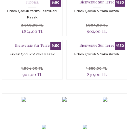
Bloomer
Yatak Çevresi
Juppala
Bienvenue Sur Terre
%50
%50
Erkek Çocuk Yarım Fermuarlı
Erkek Çocuk V Yaka Kazak
İkili Set
Kazak
3.648,00 TL
1.804,00 TL
Malzeme Kutusu
1.824,00 TL
902,00 TL
Nevresim Çeşitleri
Bienvenue Sur Terre
Bienvenue Sur Terre
%50
%50
Erkek Çocuk V Yaka Kazak
Erkek Çocuk V Yaka Kazak
Plaj Koleksiyonu
1.804,00 TL
1.660,00 TL
Tüm Ürünler
902,00 TL
830,00 TL
Tuvalet Çantası
Yatak Çevresi