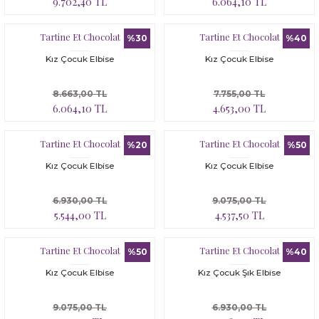
9.702,40 TL
6.064,10 TL
Bloomer
Yatak Çevresi
Tartine Et Chocolat
Tartine Et Chocolat
İkili Set
%30
%40
Kız Çocuk Elbise
Kız Çocuk Elbise
Malzeme Kutusu
8.663,00 TL
7.755,00 TL
Nevresim Çeşitleri
6.064,10 TL
4.653,00 TL
Plaj Koleksiyonu
Tartine Et Chocolat
Tartine Et Chocolat
%20
%50
Kız Çocuk Elbise
Kız Çocuk Elbise
Tüm Ürünler
6.930,00 TL
9.075,00 TL
Tuvalet Çantası
5.544,00 TL
4.537,50 TL
Yatak Çevresi
Tartine Et Chocolat
Tartine Et Chocolat
%50
%40
Kız Çocuk Elbise
Kız Çocuk Şık Elbise
9.075,00 TL
6.930,00 TL