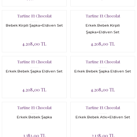
Bloomer
Yatak Çevresi
Tartine Et Chocolat
Tartine Et Chocolat
İkili Set
Bebek Kirpili Şapka+Eldiven Set
Erkek Bebek Kirpili
Malzeme Kutusu
Şapka+Eldiven Set
4.208,00 TL
4.208,00 TL
Nevresim Çeşitleri
Plaj Koleksiyonu
Tartine Et Chocolat
Tartine Et Chocolat
Erkek Bebek Şapka Eldiven Set
Erkek Bebek Şapka Eldiven Set
Tüm Ürünler
4.208,00 TL
4.208,00 TL
Tuvalet Çantası
Yatak Çevresi
Tartine Et Chocolat
Tartine Et Chocolat
Erkek Bebek Şapka
Erkek Bebek Atkı+Eldiven Set
1.383,00 TL
2.128,00 TL