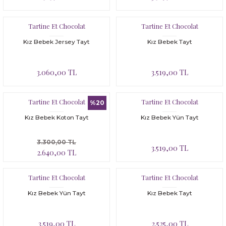
Bloomer
Yatak Çevresi
Tartine Et Chocolat
Tartine Et Chocolat
İkili Set
Kız Bebek Jersey Tayt
Kız Bebek Tayt
Malzeme Kutusu
3.060,00 TL
3.519,00 TL
Nevresim Çeşitleri
Plaj Koleksiyonu
Tartine Et Chocolat
Tartine Et Chocolat
%20
Kız Bebek Koton Tayt
Kız Bebek Yün Tayt
Tüm Ürünler
3.300,00 TL
3.519,00 TL
Tuvalet Çantası
2.640,00 TL
Yatak Çevresi
Tartine Et Chocolat
Tartine Et Chocolat
Kız Bebek Yün Tayt
Kız Bebek Tayt
3.519,00 TL
2.525,00 TL