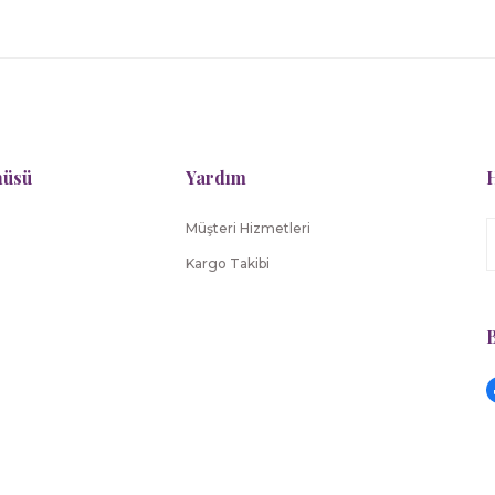
nüsü
Yardım
H
Müşteri Hizmetleri
Kargo Takibi
B