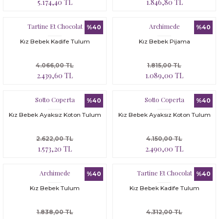
5.174,40 TL
1.846,80 TL
Tartine Et Chocolat
Archimede
%40
%40
Kız Bebek Kadife Tulum
Kız Bebek Pijama
4.066,00 TL
1.815,00 TL
2.439,60 TL
1.089,00 TL
Sotto Coperta
Sotto Coperta
%40
%40
Kız Bebek Ayaksız Koton Tulum
Kız Bebek Ayaksız Koton Tulum
2.622,00 TL
4.150,00 TL
1.573,20 TL
2.490,00 TL
Archimede
Tartine Et Chocolat
%40
%40
Kız Bebek Tulum
Kız Bebek Kadife Tulum
1.838,00 TL
4.312,00 TL