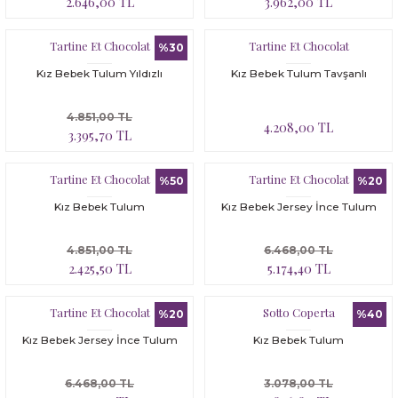
2.646,00 TL
3.962,00 TL
Bloomer
Yatak Çevresi
Tartine Et Chocolat
Tartine Et Chocolat
İkili Set
%30
Kız Bebek Tulum Yıldızlı
Kız Bebek Tulum Tavşanlı
Malzeme Kutusu
4.851,00 TL
4.208,00 TL
Nevresim Çeşitleri
3.395,70 TL
Plaj Koleksiyonu
Tartine Et Chocolat
Tartine Et Chocolat
%50
%20
Kız Bebek Tulum
Kız Bebek Jersey İnce Tulum
Tüm Ürünler
4.851,00 TL
6.468,00 TL
Tuvalet Çantası
2.425,50 TL
5.174,40 TL
Yatak Çevresi
Tartine Et Chocolat
Sotto Coperta
%20
%40
Kız Bebek Jersey İnce Tulum
Kız Bebek Tulum
6.468,00 TL
3.078,00 TL