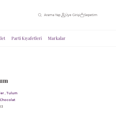
Üye Girişi
Sepetim
let
Parti Kıyafetleri
Markalar
lum
er
,
Tulum
 Chocolat
13