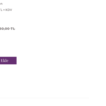
on
TL + KDV
60,00 TL
 Ekle