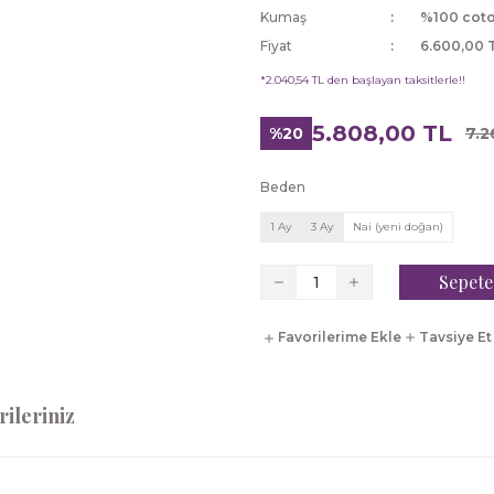
Kumaş
%100 cot
Fiyat
6.600,00 
*2.040,54 TL den başlayan taksitlerle!!
5.808,00 TL
%20
7.2
Beden
1 Ay
3 Ay
Nai (yeni doğan)
Sepete
Tavsiye Et
ileriniz