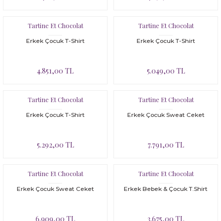
Bloomer
Yatak Çevresi
Tartine Et Chocolat
Tartine Et Chocolat
İkili Set
Erkek Çocuk T-Shirt
Erkek Çocuk T-Shirt
Malzeme Kutusu
4.851,00 TL
5.049,00 TL
Nevresim Çeşitleri
Plaj Koleksiyonu
Tartine Et Chocolat
Tartine Et Chocolat
Erkek Çocuk T-Shirt
Erkek Çocuk Sweat Ceket
Tüm Ürünler
5.292,00 TL
7.791,00 TL
Tuvalet Çantası
Yatak Çevresi
Tartine Et Chocolat
Tartine Et Chocolat
Erkek Çocuk Sweat Ceket
Erkek Bebek & Çocuk T.Shirt
6.909,00 TL
3.675,00 TL