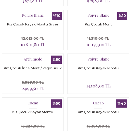
7.573,80 TL
9.298,00 TL
Bloomer
Yatak Çevresi
Poivre Blanc
Poivre Blanc
İkili Set
%10
%10
Kız Çocuk Kayak Montu Silver
Kız Çocuk Mont
Malzeme Kutusu
12.012,00 TL
11.310,00 TL
Nevresim Çeşitleri
10.810,80 TL
10.179,00 TL
Plaj Koleksiyonu
Archimede
Poivre Blanc
%50
Kız Çocuk İnce Mont / Yağmurluk
Kız Çocuk Kayak Montu
Tüm Ürünler
5.999,00 TL
14.508,00 TL
Tuvalet Çantası
2.999,50 TL
Yatak Çevresi
Cacao
Cacao
%50
%40
Kız Çocuk Kayak Montu
Kız Çocuk Kayak Montu
15.224,00 TL
12.164,00 TL