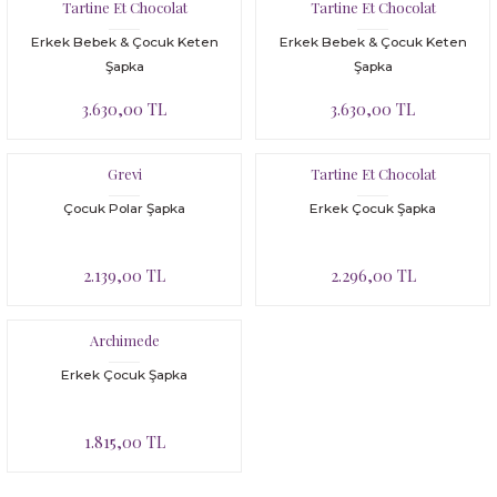
Bloomer
Yatak Çevresi
Tartine Et Chocolat
Tartine Et Chocolat
Erkek Bebek & Çocuk Keten
Erkek Bebek & Çocuk Keten
İkili Set
Şapka
Şapka
3.630,00 TL
3.630,00 TL
Malzeme Kutusu
Nevresim Çeşitleri
Grevi
Tartine Et Chocolat
Çocuk Polar Şapka
Erkek Çocuk Şapka
Plaj Koleksiyonu
2.139,00 TL
2.296,00 TL
Tüm Ürünler
Tuvalet Çantası
Archimede
Erkek Çocuk Şapka
Yatak Çevresi
1.815,00 TL