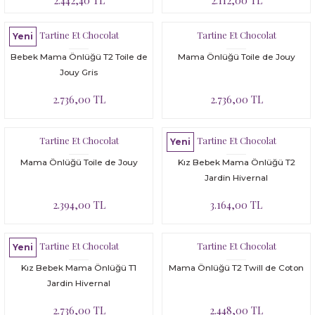
2.442,40 TL
2.112,00 TL
UV Korumalı Tulum Mayo
UV Korumalı Tulum Mayo
Yüzme Öğreten Mayo
Tunik
Tulum
Yüzme Öğreten Mayo
Şapka, Atkı-Eldiven Setler
Tulum
Yüzme Öğreten Mayo
Tartine Et Chocolat
Tartine Et Chocolat
Yeni
Uyku Tulumu
Yelek
Yüzücü Yeleği
UV Korumalı T-Shirt
Tüm ürünler
Şort
UV Korumalı Plaj Koleksiyonu
Yüzücü Yeleği
 Tulumu
Bebek Mama Önlüğü T2 Toile de
Mama Önlüğü Toile de Jouy
Jouy Gris
Yüzme Öğreten Mayo
Yüzme Öğreten Mayo
UV Korumalı Tulum Mayo
UV Korumalı T-Shirt
Tayt
Uyku Tulumu
2.736,00 TL
2.736,00 TL
Yelek
UV Korumalı Tulum Mayo
T-shirt
Yelek
Tartine Et Chocolat
Tartine Et Chocolat
Yeni
Yüzme Öğreten Mayo
Yüzme Öğreten Mayo
Tulum
Yüzme Öğreten Mayo
Mama Önlüğü Toile de Jouy
Kız Bebek Mama Önlüğü T2
Jardin Hivernal
UV Korumalı Plaj Koleksiyonu
Malzeme Kutusu
2.394,00 TL
3.164,00 TL
Uyku Tulumu
Nevresim Çeşitleri
Tartine Et Chocolat
Tartine Et Chocolat
Yeni
Yelek
Tüm Ürünler
Kız Bebek Mama Önlüğü T1
Mama Önlüğü T2 Twill de Coton
Yüzme Öğreten Mayo
Tuvalet Çantası
Jardin Hivernal
2.736,00 TL
2.448,00 TL