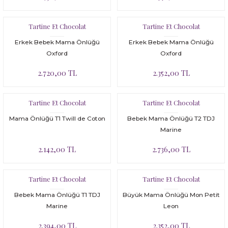
Bloomer
Yatak Çevresi
Tartine Et Chocolat
Tartine Et Chocolat
İkili Set
Erkek Bebek Mama Önlüğü
Erkek Bebek Mama Önlüğü
Malzeme Kutusu
Oxford
Oxford
2.720,00 TL
2.352,00 TL
Nevresim Çeşitleri
Plaj Koleksiyonu
Tartine Et Chocolat
Tartine Et Chocolat
Mama Önlüğü T1 Twill de Coton
Bebek Mama Önlüğü T2 TDJ
Tüm Ürünler
Marine
2.142,00 TL
2.736,00 TL
Tuvalet Çantası
Yatak Çevresi
Tartine Et Chocolat
Tartine Et Chocolat
Bebek Mama Önlüğü T1 TDJ
Büyük Mama Önlüğü Mon Petit
Marine
Leon
2.394,00 TL
2.352,00 TL