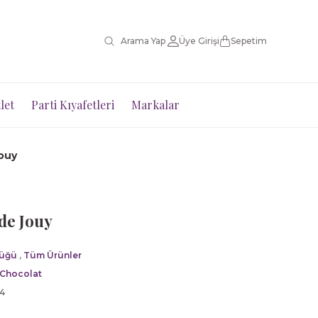
Üye Girişi
Sepetim
let
Parti Kıyafetleri
Markalar
ouy
de Jouy
üğü
,
Tüm Ürünler
 Chocolat
4