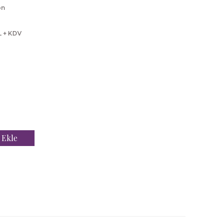
on
L + KDV
 Ekle