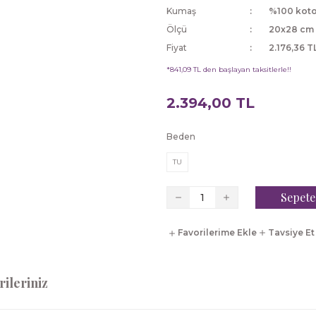
Kumaş
%100 kot
Ölçü
20x28 cm
Fiyat
2.176,36 T
*841,09 TL den başlayan taksitlerle!!
2.394,00 TL
Beden
TU
Sepete
Tavsiye Et
ileriniz