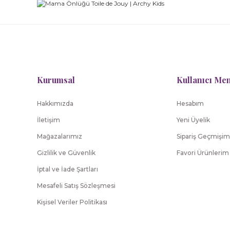
Tartine Et Chocolat
Yeni
Bebek Nevresim Takımı Toile de Jouy
Tuval
Kurumsal
Kullanıcı Me
12.141,00 TL
Hakkımızda
Hesabım
Tartine Et Chocolat
İletişim
Yeni Üyelik
Bebek Alt Değiştirme Kılıfı Toile de Jouy
Beb
Mağazalarımız
Sipariş Geçmişim
Gizlilik ve Güvenlik
Favori Ürünlerim
6.242,00 TL
İptal ve İade Şartları
Mesafeli Satış Sözleşmesi
Kişisel Veriler Politikası