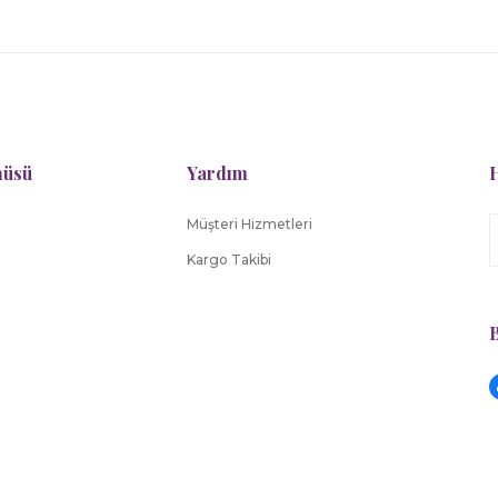
Tartine Et Chocolat
Tartine Et Chocolat
et Çantası Toile de Jouy
Malzeme Kutusu Toile de Jouy
nüsü
Yardım
H
5.045,00 TL
7.182,00 TL
Müşteri Hizmetleri
Tartine Et Chocolat
Tartine Et Chocolat
Kargo Takibi
ek Battaniye Toile de Jouy
Çarşaf Toile de Jouy
B
8.636,00 TL
5.045,00 TL