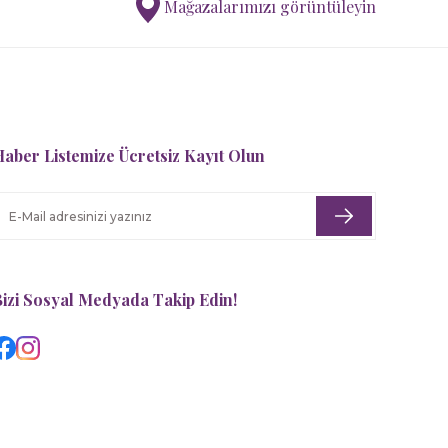
Mağazalarımızı görüntüleyin
Tartine Et Chocolat
Ana Kucağı Toile de Jouy
aber Listemize Ücretsiz Kayıt Olun
11.030,00 TL
izi Sosyal Medyada Takip Edin!