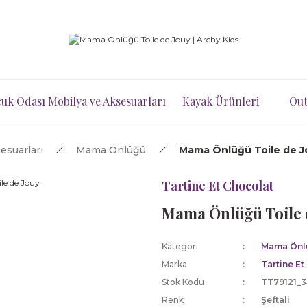
uk Odası Mobilya ve Aksesuarları
Kayak Ürünleri
Out
esuarları
Mama Önlüğü
Mama Önlüğü Toile de J
Tartine Et Chocolat
Mama Önlüğü Toile 
Kategori
Mama Önl
Marka
Tartine Et
Stok Kodu
TT79121_3
Renk
Şeftali