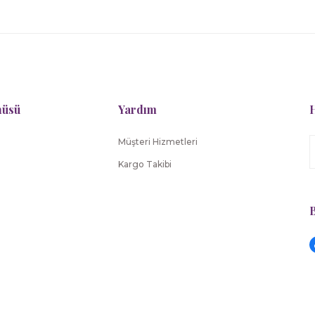
tine Et Chocolat
Tartine Et Chocolat
sim Takımı Toile de Jouy
Malzeme Kutusu Toile de Jou
nüsü
Yardım
H
12.141,00 TL
7.182,00 TL
Müşteri Hizmetleri
Tartine Et Chocolat
Tartine Et Chocolat
Kargo Takibi
ek Battaniye Toile de Jouy
Çarşaf Toile de Jouy
B
8.636,00 TL
5.045,00 TL