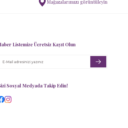
Mağazalarımızı görüntüleyin
Tartine Et Chocolat
y
Ana Kucağı Toile de Jouy
aber Listemize Ücretsiz Kayıt Olun
11.030,00 TL
izi Sosyal Medyada Takip Edin!