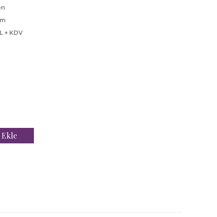
on
cm
L + KDV
 Ekle