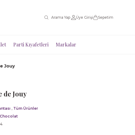
Üye Girişi
Sepetim
let
Parti Kıyafetleri
Markalar
de Jouy
e de Jouy
antası
,
Tüm Ürünler
 Chocolat
34