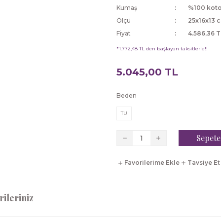
Kumaş
%100 kot
Ölçü
25x16x13 
Fiyat
4.586,36 T
*1.772,48 TL den başlayan taksitlerle!!
5.045,00 TL
Beden
TU
Sepete
Tavsiye Et
ileriniz