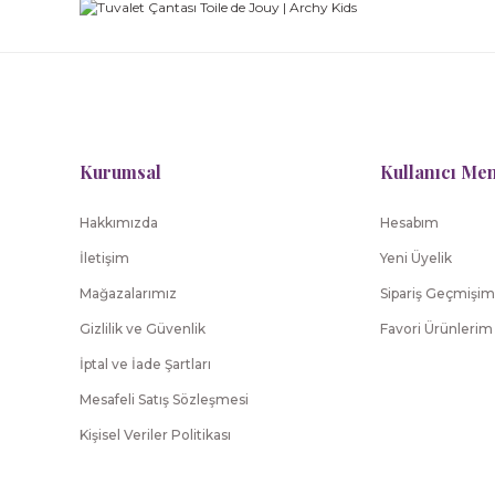
Tartine Et Chocolat
Tar
Yeni
Kız Bebek Tulum Toile de Jouy
Bebek Nevre
Kurumsal
Kullanıcı Me
7.097,00 TL
Hakkımızda
Hesabım
Tartine Et Chocolat
İletişim
Yeni Üyelik
Bebek Alt Değiştirme Kılıfı Toile de Jouy
Beb
Mağazalarımız
Sipariş Geçmişim
Gizlilik ve Güvenlik
Favori Ürünlerim
6.242,00 TL
İptal ve İade Şartları
Mesafeli Satış Sözleşmesi
Kişisel Veriler Politikası