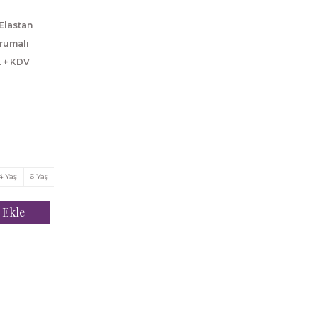
Elastan
rumalı
L + KDV
4 Yaş
6 Yaş
 Ekle