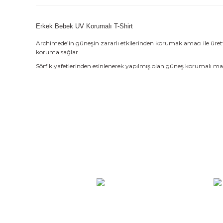
Erkek Bebek UV Korumalı T-Shirt
Archimede’in güneşin zararlı etkilerinden korumak amacı ile ürett
koruma sağlar.
Sörf kıyafetlerinden esinlenerek yapılmış olan güneş korumalı may
Bu ürünün fiyat bilgisi, resim, ürün açıklamalarında ve diğe
Görüş ve önerileriniz için teşekkür ederiz.
Ürün resmi kalitesiz, bozuk veya görüntülenemiyor.
Ürün açıklamasında eksik bilgiler bulunuyor.
Ürün bilgilerinde hatalar bulunuyor.
Ürün fiyatı diğer sitelerden daha pahalı.
Bu ürüne benzer farklı alternatifler olmalı.