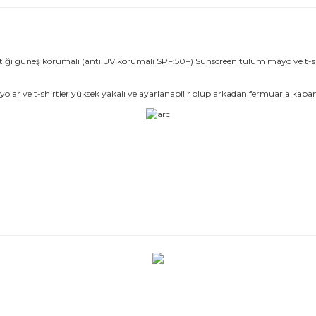
iği güneş korumalı (anti UV korumalı SPF:50+) Sunscreen tulum mayo ve t-shirt
olar ve t-shirtler yüksek yakalı ve ayarlanabilir olup arkadan fermuarla kapan
r konularda yetersiz gördüğünüz noktaları öneri formunu kullanarak taraf
Bu ürüne ilk yorumu siz yapın!
Yorum Yaz