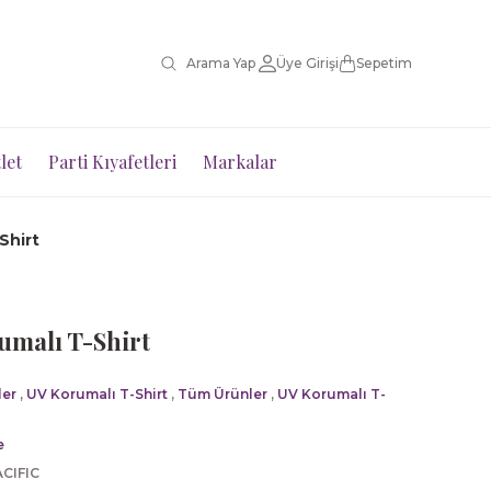
Üye Girişi
Sepetim
let
Parti Kıyafetleri
Markalar
Shirt
umalı T-Shirt
er
,
UV Korumalı T-Shirt
,
Tüm Ürünler
,
UV Korumalı T-
e
ACIFIC