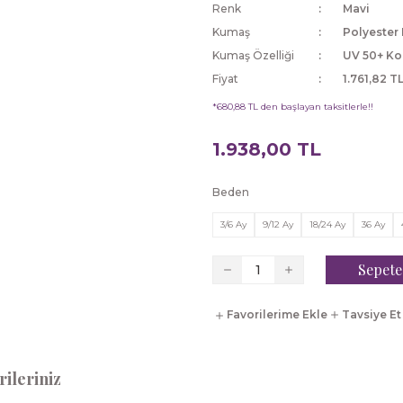
Renk
Mavi
Kumaş
Polyester 
Kumaş Özelliği
UV 50+ Ko
Fiyat
1.761,82 T
*680,88 TL den başlayan taksitlerle!!
1.938,00 TL
Beden
3/6 Ay
9/12 Ay
18/24 Ay
36 Ay
Sepete
Tavsiye Et
ileriniz