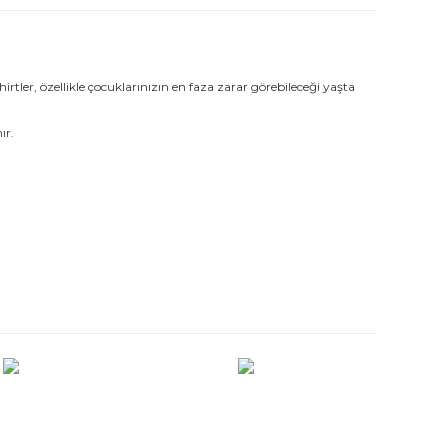
ler, özellikle çocuklarınızın en faza zarar görebileceği yaşta
ır.
ımıza iletebilirsiniz.