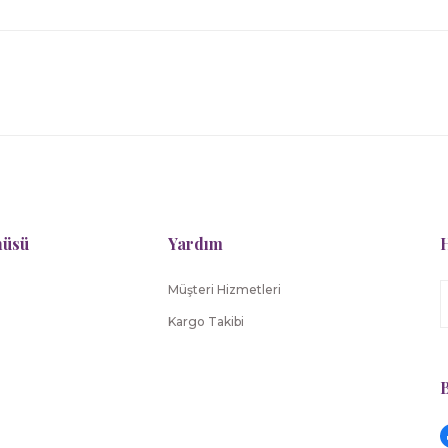
Gönder
nüsü
Yardım
H
Müşteri Hizmetleri
Kargo Takibi
B