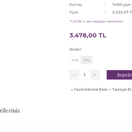
Kumaş
%100 yün
Fiyat
3.220,37 
*1.221,94 TL den başlayan taksitlerle!!
3.478,00 TL
Beden
6 Ay
9 Ay
Sepete
Tavsiye Et
ileriniz