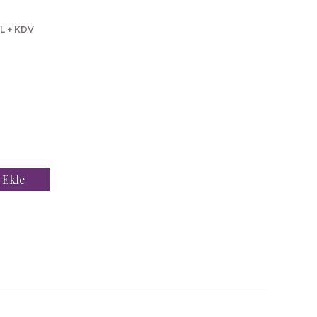
TL + KDV
 Ekle