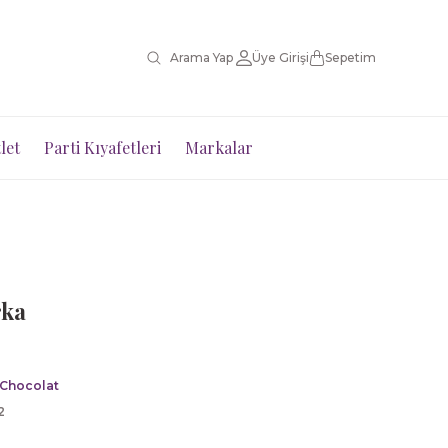
Üye Girişi
Sepetim
let
Parti Kıyafetleri
Markalar
rka
 Chocolat
2