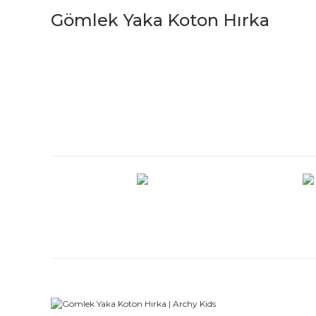
Gömlek Yaka Koton Hırka
Bu ürünün fiyat bilgisi, resim, ürün açıklamalarında ve diğe
Görüş ve önerileriniz için teşekkür ederiz.
Ürün resmi kalitesiz, bozuk veya görüntülenemiyor.
Ürün açıklamasında eksik bilgiler bulunuyor.
Ürün bilgilerinde hatalar bulunuyor.
Ürün fiyatı diğer sitelerden daha pahalı.
Bu ürüne benzer farklı alternatifler olmalı.