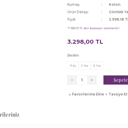
Kumaş
Koton
Ürün Detayı
Gömlek Y
Fiyat
2.998,18 T
*1.158,70 TL den başlayan taksitlerle!!
3.298,00 TL
Beden
9 Ay
5 Yaş
6 Yaş
Sepete
Tavsiye Et
ileriniz