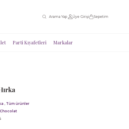
Üye Girişi
Sepetim
let
Parti Kıyafetleri
Markalar
Hırka
ka
,
Tüm ürünler
 Chocolat
4