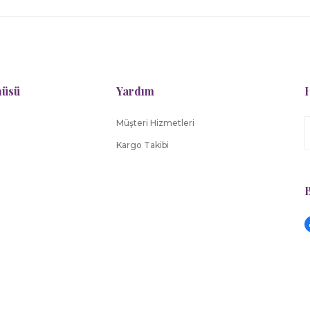
nüsü
Yardım
H
Müşteri Hizmetleri
Kargo Takibi
B