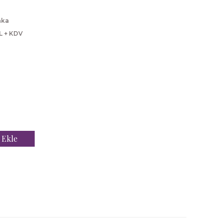
aka
L + KDV
 Ekle