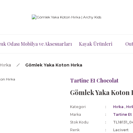
uk Odası Mobilya ve Aksesuarları
Kayak Ürünleri
Out
Hırka
Gömlek Yaka Koton Hırka
Tartine Et Chocolat
Gömlek Yaka Koton 
Kategori
Hırka
,
Hır
Marka
Tartine Et
Stok Kodu
TL18131_0
Renk
Lacivert