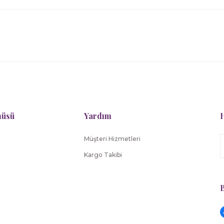
nüsü
Yardım
H
Müşteri Hizmetleri
Kargo Takibi
B