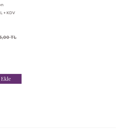
on
TL + KDV
5,00 TL
 Ekle