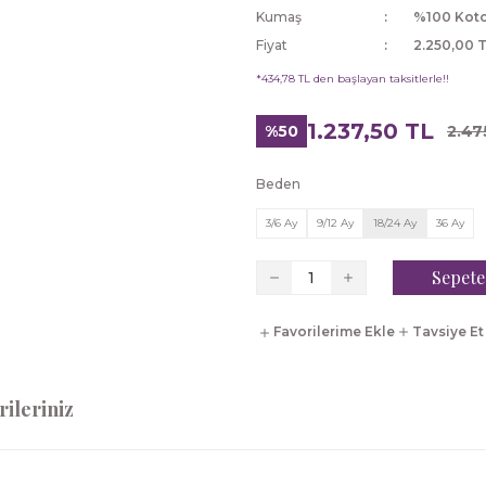
Kumaş
%100 Kot
Fiyat
2.250,00 
*434,78 TL den başlayan taksitlerle!!
1.237,50 TL
%50
2.47
Beden
3/6 Ay
9/12 Ay
18/24 Ay
36 Ay
Sepete
Tavsiye Et
ileriniz