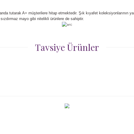
nda tutarak A+ müşterilere hitap etmektedir. Şık kıyafet koleksiyonlarının ya
sızdırmaz mayo gibi nitelikli ürünlere de sahiptir.
r konularda yetersiz gördüğünüz noktaları öneri formunu kullanarak taraf
Tavsiye Ürünler
Bu ürüne ilk yorumu siz yapın!
Yorum Yaz
mede
%50
ton Şapka
785,00 TL
Gönder