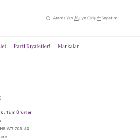
Üye Girişi
Sepetim
let
Parti Kıyafetleri
Markalar
z
ik
,
Tüm Ürünler
e
NE W7 705- 50
kare