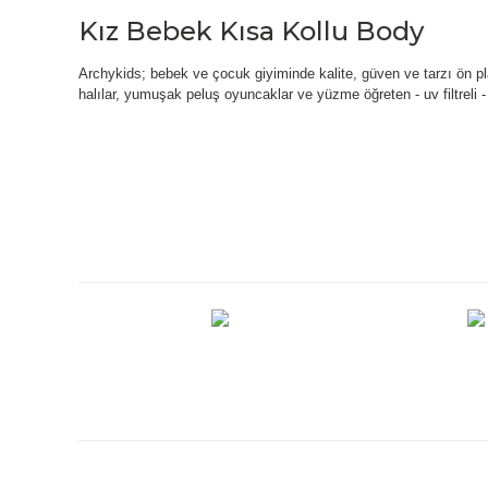
Kız Bebek Kısa Kollu Body
Archykids;
bebek ve çocuk giyiminde kalite, güven ve tarzı ön pla
halılar, yumuşak peluş oyuncaklar ve yüzme öğreten - uv filtreli - 
Bu ürünün fiyat bilgisi, resim, ürün açıklamalarında ve diğe
Görüş ve önerileriniz için teşekkür ederiz.
Ürün resmi kalitesiz, bozuk veya görüntülenemiyor.
Ürün açıklamasında eksik bilgiler bulunuyor.
Ürün bilgilerinde hatalar bulunuyor.
Ürün fiyatı diğer sitelerden daha pahalı.
Bu ürüne benzer farklı alternatifler olmalı.