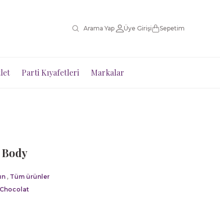
Üye Girişi
Sepetim
let
Parti Kıyafetleri
Markalar
u Body
ın
,
Tüm ürünler
 Chocolat
1