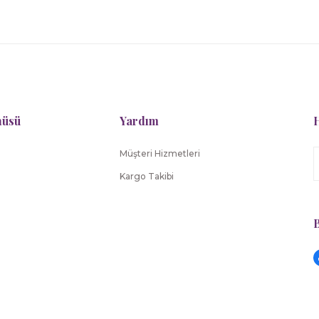
Gönder
nüsü
Yardım
H
Müşteri Hizmetleri
Kargo Takibi
B