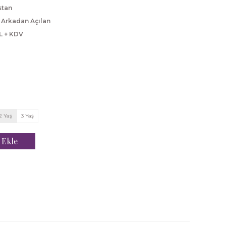
stan
 Arkadan Açılan
L + KDV
2 Yaş
3 Yaş
 Ekle