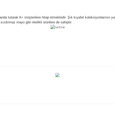
nda tutarak A+ müşterilere hitap etmektedir. Şık kıyafet koleksiyonlarının ya
sızdırmaz mayo gibi nitelikli ürünlere de sahiptir.
r konularda yetersiz gördüğünüz noktaları öneri formunu kullanarak taraf
Bu ürüne ilk yorumu siz yapın!
Yorum Yaz