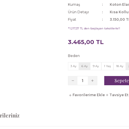
Kumaş
Koton Ela
Ürün Detayı
Kısa Kollu
Fiyat
3.150,00 T
*1.217,37 TL den başlayan taksitlerle!!
3.465,00 TL
Beden
3 Ay
6 Ay
9 Ay
1 Yaş
18 Ay
Sepete
Tavsiye Et
ileriniz