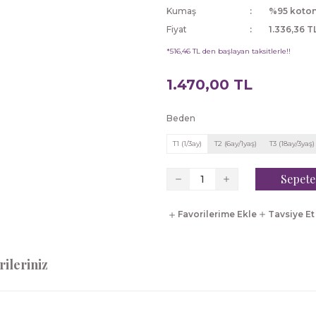
Kumaş
%95 koton
Fiyat
1.336,36 T
*516,46 TL den başlayan taksitlerle!!
1.470,00 TL
Beden
T1 (1/3ay)
T2 (6ay/1yaş)
T3 (18ay/3yaş)
Sepete
Tavsiye Et
ileriniz