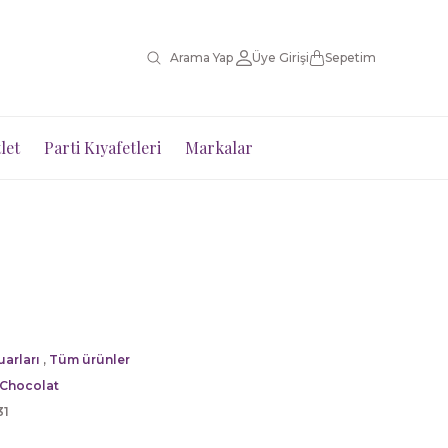
Üye Girişi
Sepetim
let
Parti Kıyafetleri
Markalar
arları
,
Tüm ürünler
 Chocolat
31