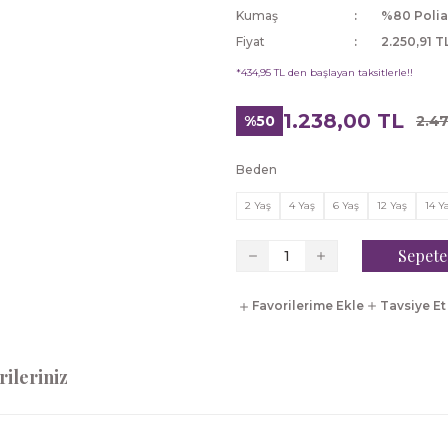
Kumaş
%80 Polia
Fiyat
2.250,91 T
*434,95 TL den başlayan taksitlerle!!
1.238,00 TL
%50
2.4
Beden
2 Yaş
4 Yaş
6 Yaş
12 Yaş
14 Y
Sepete
Tavsiye Et
ileriniz