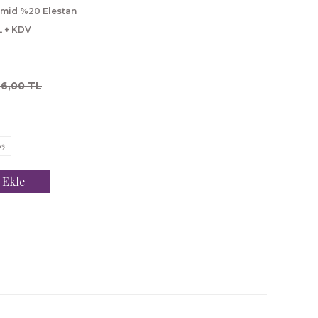
mid %20 Elestan
L + KDV
76,00 TL
aş
 Ekle