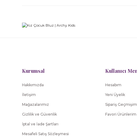
Kız Çocuk/Kadın Plaj Terliği
1.361,40 TL
2.269,00 TL
Kurumsal
Kullanıcı Me
Hakkımızda
Hesabım
İletişim
Yeni Üyelik
Mağazalarımız
Sipariş Geçmişim
Gizlilik ve Güvenlik
Favori Ürünlerim
İptal ve İade Şartları
Mesafeli Satış Sözleşmesi