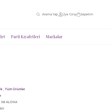
Üye Girişi
Sepetim
let
Parti Kıyafetleri
Markalar
ik
,
Tüm Ürünler
e
 S8 ALOHA
kli