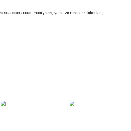
nı sıra bebek odası mobilyaları, yatak ve nevresim takımları,
ımıza iletebilirsiniz.
Archimede
Kız Çocuk Mayo
3.094,00 TL