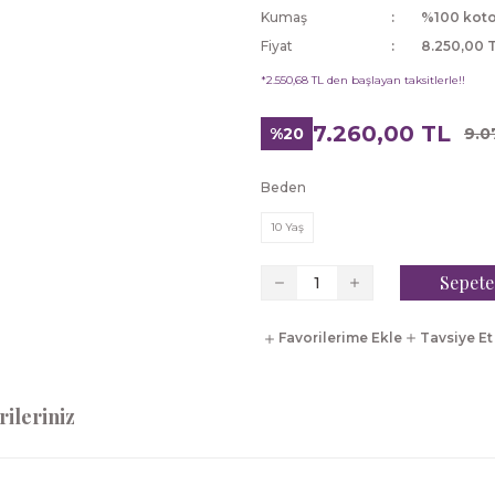
Kumaş
%100 kot
Fiyat
8.250,00 
*2.550,68 TL den başlayan taksitlerle!!
7.260,00 TL
%20
9.0
Beden
10 Yaş
Sepete
Tavsiye Et
ileriniz