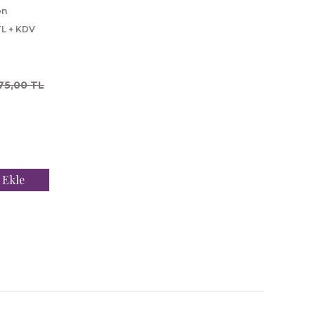
on
TL + KDV
75,00 TL
 Ekle