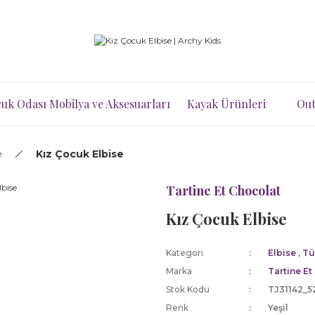
uk Odası Mobilya ve Aksesuarları
Kayak Ürünleri
Out
e
Kız Çocuk Elbise
Tartine Et Chocolat
Kız Çocuk Elbise
Kategori
Elbise
,
Tü
Marka
Tartine Et
Stok Kodu
TJ31142_5
Renk
Yeşil