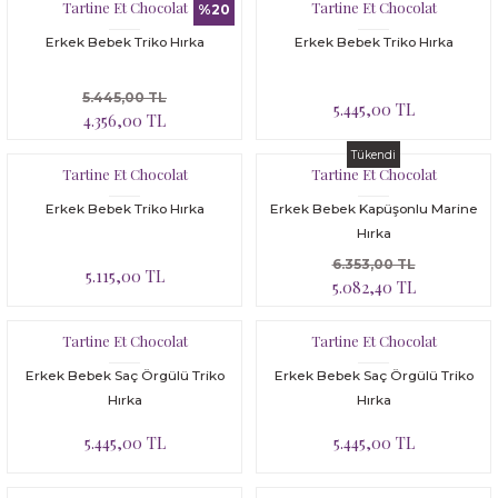
Bloomer
Yatak Çevresi
Tartine Et Chocolat
Tartine Et Chocolat
%20
Erkek Bebek Triko Hırka
Erkek Bebek Triko Hırka
İkili Set
5.445,00 TL
5.445,00 TL
Malzeme Kutusu
4.356,00 TL
Tükendi
Nevresim Çeşitleri
Tartine Et Chocolat
Tartine Et Chocolat
Erkek Bebek Triko Hırka
Erkek Bebek Kapüşonlu Marine
Plaj Koleksiyonu
Hırka
6.353,00 TL
5.115,00 TL
Tüm Ürünler
5.082,40 TL
Tuvalet Çantası
Tartine Et Chocolat
Tartine Et Chocolat
Erkek Bebek Saç Örgülü Triko
Erkek Bebek Saç Örgülü Triko
Yatak Çevresi
Hırka
Hırka
5.445,00 TL
5.445,00 TL