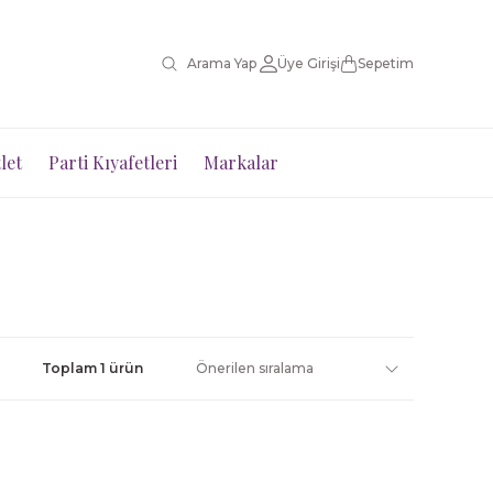
Üye Girişi
Sepetim
let
Parti Kıyafetleri
Markalar
Toplam 1 ürün