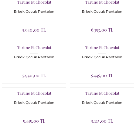
Bloomer
Yatak Çevresi
Tartine Et Chocolat
Tartine Et Chocolat
Erkek Çocuk Pantolon
Erkek Çocuk Pantalon
İkili Set
5.940,00 TL
6.353,00 TL
Malzeme Kutusu
Nevresim Çeşitleri
Tartine Et Chocolat
Tartine Et Chocolat
Erkek Çocuk Pantalon
Erkek Çocuk Pantalon
Plaj Koleksiyonu
5.940,00 TL
5.445,00 TL
Tüm Ürünler
Tuvalet Çantası
Tartine Et Chocolat
Tartine Et Chocolat
Erkek Çocuk Pantalon
Erkek Çocuk Pantolon
Yatak Çevresi
5.445,00 TL
5.115,00 TL