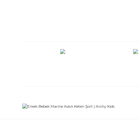
Bu ürünün fiyat bilgisi, resim, ürün açıklamalarında ve diğe
Görüş ve önerileriniz için teşekkür ederiz.
Ürün resmi kalitesiz, bozuk veya görüntülenemiyor.
Ürün açıklamasında eksik bilgiler bulunuyor.
Ürün bilgilerinde hatalar bulunuyor.
Ürün fiyatı diğer sitelerden daha pahalı.
Bu ürüne benzer farklı alternatifler olmalı.