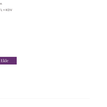
en
TL + KDV
 Ekle