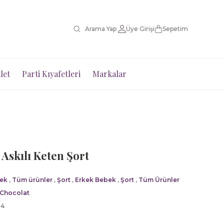
Üye Girişi
Sepetim
let
Parti Kıyafetleri
Markalar
Askılı Keten Şort
ek
,
Tüm ürünler
,
Şort
,
Erkek Bebek
,
Şort
,
Tüm Ürünler
 Chocolat
04