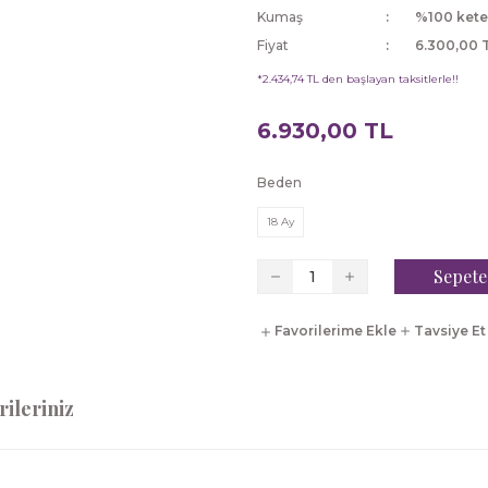
Kumaş
%100 ket
Fiyat
6.300,00 
*2.434,74 TL den başlayan taksitlerle!!
6.930,00 TL
Beden
18 Ay
Sepete
Tavsiye Et
ileriniz