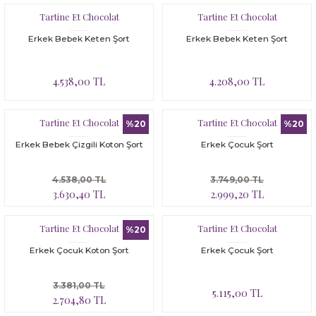
Bloomer
Yatak Çevresi
Tartine Et Chocolat
Tartine Et Chocolat
İkili Set
Erkek Bebek Keten Şort
Erkek Bebek Keten Şort
Malzeme Kutusu
4.538,00 TL
4.208,00 TL
Nevresim Çeşitleri
Tartine Et Chocolat
Tartine Et Chocolat
%20
%20
Plaj Koleksiyonu
Erkek Bebek Çizgili Koton Şort
Erkek Çocuk Şort
Tüm Ürünler
4.538,00 TL
3.749,00 TL
3.630,40 TL
2.999,20 TL
Tuvalet Çantası
Tartine Et Chocolat
Tartine Et Chocolat
%20
Yatak Çevresi
Erkek Çocuk Koton Şort
Erkek Çocuk Şort
3.381,00 TL
5.115,00 TL
2.704,80 TL