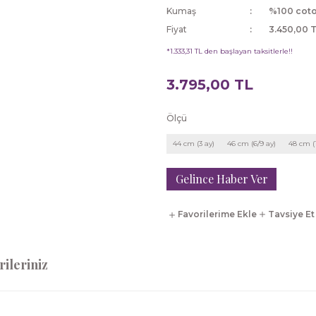
Kumaş
%100 cot
Fiyat
3.450,00 
*1.333,31 TL den başlayan taksitlerle!!
3.795,00 TL
Ölçü
44 cm (3 ay)
46 cm (6/9 ay)
48 cm (
Gelince Haber Ver
Tavsiye Et
ileriniz