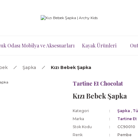
uk Odası Mobilya ve Aksesuarları
Kayak Ürünleri
Out
ebek
Şapka
Kızı Bebek Şapka
Tartine Et Chocolat
Kızı Bebek Şapka
Kategori
Şapka
,
Tü
Marka
Tartine Et
Stok Kodu
CC90010
Renk
Pembe