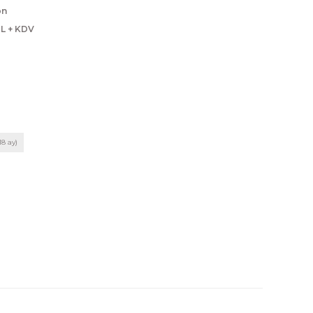
on
TL + KDV
18 ay)